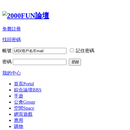
免費註冊
找回密碼
帳號
記住密碼
密碼
登錄
我的中心
首頁
Portal
綜合論壇
BBS
手遊
公會
Group
空間
Space
網頁遊戲
應用
購物