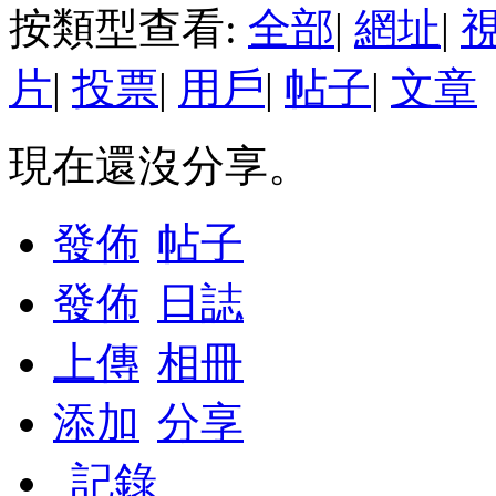
按類型查看:
全部
|
網址
|
片
|
投票
|
用戶
|
帖子
|
文章
現在還沒分享。
發佈
帖子
發佈
日誌
上傳
相冊
添加
分享
記錄