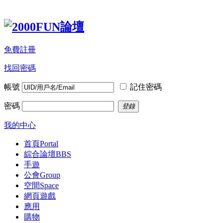
免費註冊
找回密碼
帳號
記住密碼
密碼
登錄
我的中心
首頁
Portal
綜合論壇
BBS
手遊
公會
Group
空間
Space
網頁遊戲
應用
購物