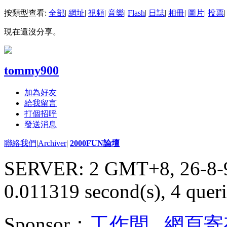
按類型查看:
全部
|
網址
|
視頻
|
音樂
|
Flash
|
日誌
|
相冊
|
圖片
|
投票
|
現在還沒分享。
tommy900
加為好友
給我留言
打個招呼
發送消息
聯絡我們
|
Archiver
|
2000FUN論壇
SERVER: 2 GMT+8, 26-8-
0.011319 second(s), 4 queri
Sponsor：
工作間
,
網頁寄