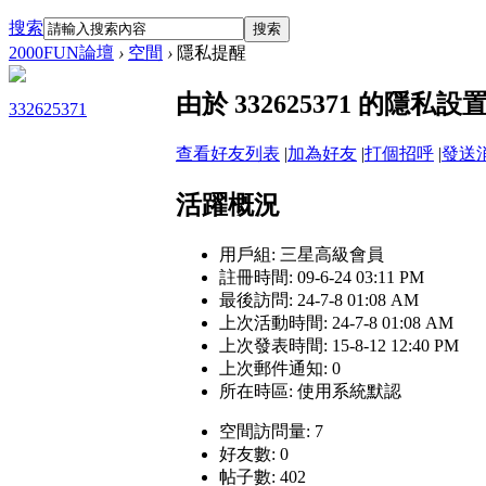
搜索
搜索
2000FUN論壇
›
空間
›
隱私提醒
由於 332625371 的隱
332625371
查看好友列表
|
加為好友
|
打個招呼
|
發送
活躍概況
用戶組:
三星高級會員
註冊時間: 09-6-24 03:11 PM
最後訪問: 24-7-8 01:08 AM
上次活動時間: 24-7-8 01:08 AM
上次發表時間: 15-8-12 12:40 PM
上次郵件通知: 0
所在時區: 使用系統默認
空間訪問量: 7
好友數: 0
帖子數: 402