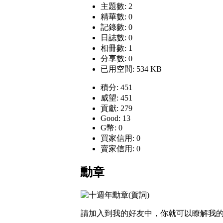
主題數: 2
精華數: 0
記錄數: 0
日誌數: 0
相冊數: 1
分享數: 0
已用空間: 534 KB
積分: 451
威望: 451
貢獻: 279
Good: 13
G幣: 0
買家信用: 0
賣家信用: 0
勳章
請加入到我的好友中，你就可以瞭解我