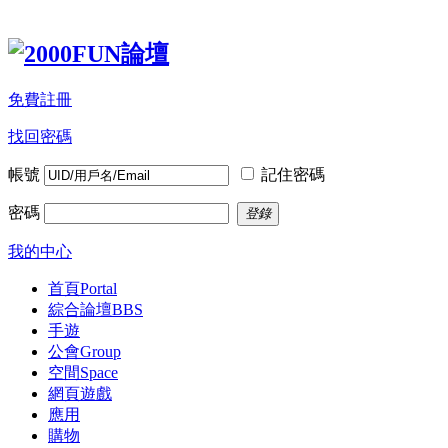
免費註冊
找回密碼
帳號
記住密碼
密碼
登錄
我的中心
首頁
Portal
綜合論壇
BBS
手遊
公會
Group
空間
Space
網頁遊戲
應用
購物