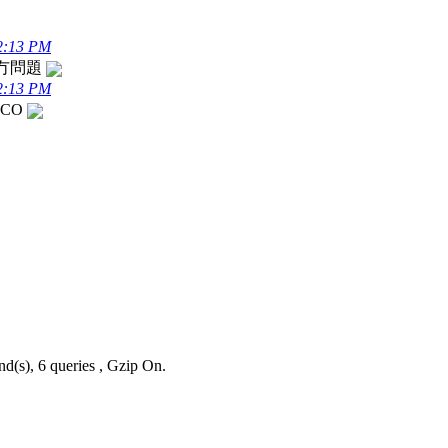
2:13 PM
通冇問題
2:13 PM
ECO
nd(s), 6 queries , Gzip On.