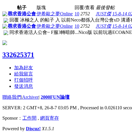
帖子
版塊
回覆/查看
最後發帖
尋求香港公會
伊希歐之夢Online
10
2752
JUST傑
15-8-14 0
回覆 冰極之人 的帖子 入 以前Neco都係入台灣公會xD 溝
尋求香港公會
伊希歐之夢Online
10
2752
JUST傑
15-8-14 0
同求香港活人公會~ F服3轉暗師...Nico版 以前玩過ECO&N
332625371
加為好友
給我留言
打個招呼
發送消息
聯絡我們
|
Archiver
|
2000FUN論壇
SERVER: 2 GMT+8, 26-8-7 03:05 PM
, Processed in 0.026110 seco
Sponsor：
工作間
,
網頁寄存
Powered by
Discuz!
X1.5.1