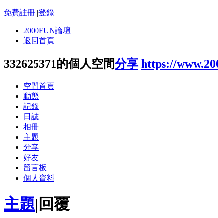
免費註冊
|
登錄
2000FUN論壇
返回首頁
332625371的個人空間
分享
https://www.2
空間首頁
動態
記錄
日誌
相冊
主題
分享
好友
留言板
個人資料
主題
|
回覆