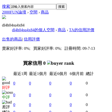
搜索
搜索
2000FUN論壇
›
空間
›
商品
dl4h04su4x84
dl4h04su4x84的個人空間
›
商品
›
TA的信用評價
出售的商品
|
信用評價
賣家好評率: 0%; 買家好評率: 0%; 註冊時間: 09-7-13
買家信用 0
最近1周
最近1個月
最近6個月
6個月前
總計
0
0
0
0
0
好評
0
0
0
0
0
中評
0
0
0
0
0
差評