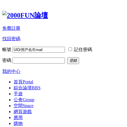
免費註冊
找回密碼
帳號
記住密碼
密碼
登錄
我的中心
首頁
Portal
綜合論壇
BBS
手遊
公會
Group
空間
Space
網頁遊戲
應用
購物