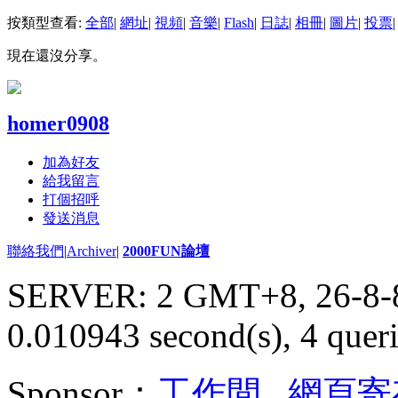
按類型查看:
全部
|
網址
|
視頻
|
音樂
|
Flash
|
日誌
|
相冊
|
圖片
|
投票
|
現在還沒分享。
homer0908
加為好友
給我留言
打個招呼
發送消息
聯絡我們
|
Archiver
|
2000FUN論壇
SERVER: 2 GMT+8, 26-8-
0.010943 second(s), 4 queri
Sponsor：
工作間
,
網頁寄