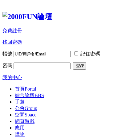
免費註冊
找回密碼
帳號
記住密碼
密碼
登錄
我的中心
首頁
Portal
綜合論壇
BBS
手遊
公會
Group
空間
Space
網頁遊戲
應用
購物