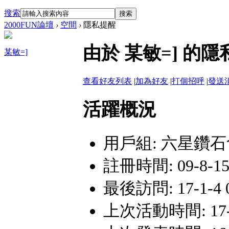
搜索
搜索
2000FUN論壇
›
空間
›
隱私提醒
由於 某敏=] 
某敏=]
查看好友列表
|
加為好友
|
打個招呼
|
發送
活躍概況
用戶組:
六星鑽石
註冊時間: 09-8-15 
最後訪問: 17-1-4 
上次活動時間: 17-1-