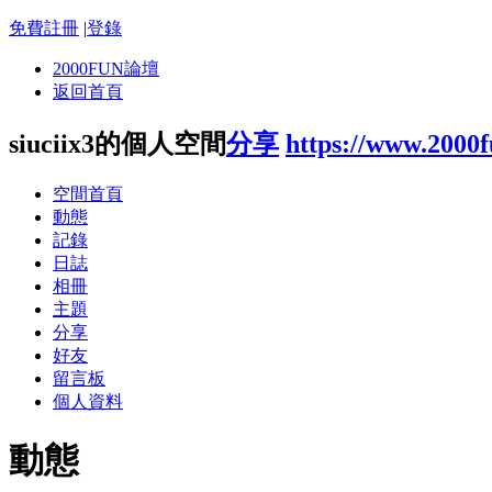
免費註冊
|
登錄
2000FUN論壇
返回首頁
siuciix3的個人空間
分享
https://www.2000
空間首頁
動態
記錄
日誌
相冊
主題
分享
好友
留言板
個人資料
動態