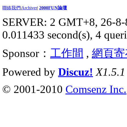
聯絡我們
|
Archiver
|
2000FUN論壇
SERVER: 2 GMT+8, 26-8-
0.011433 second(s), 4 queri
Sponsor：
工作間
,
網頁寄
Powered by
Discuz!
X1.5.1
© 2001-2010
Comsenz Inc.