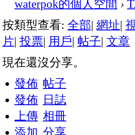
waterpok的個人空間
›
按類型查看:
全部
|
網址
|
片
|
投票
|
用戶
|
帖子
|
文章
現在還沒分享。
發佈
帖子
發佈
日誌
上傳
相冊
添加
分享