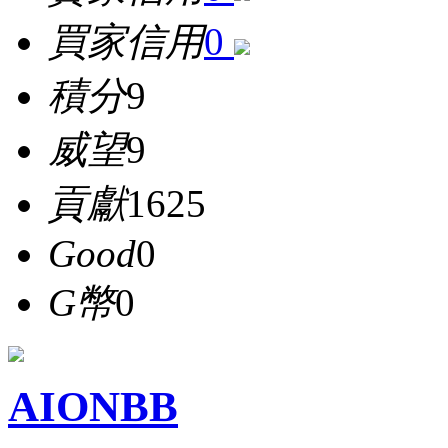
買家信用
0
積分
9
威望
9
貢獻
1625
Good
0
G幣
0
AIONBB