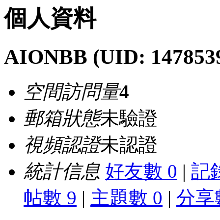
個人資料
AIONBB
(UID: 147853
空間訪問量
4
郵箱狀態
未驗證
視頻認證
未認證
統計信息
好友數 0
|
記錄
帖數 9
|
主題數 0
|
分享數