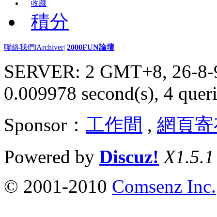
收藏
積分
聯絡我們
|
Archiver
|
2000FUN論壇
SERVER: 2 GMT+8, 26-8-
0.009978 second(s), 4 queri
Sponsor：
工作間
,
網頁寄
Powered by
Discuz!
X1.5.1
© 2001-2010
Comsenz Inc.