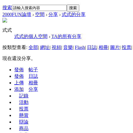
搜索
搜索
2000FUN論壇
›
空間
›
分享
›
式式的分享
式式
式式的個人空間
›
TA的所有分享
按類型查看:
全部
|
網址
|
視頻
|
音樂
|
Flash
|
日誌
|
相冊
|
圖片
|
投票
|
現在還沒分享。
發佈
帖子
發佈
日誌
上傳
相冊
添加
分享
記錄
活動
投票
懸賞
辯論
商品