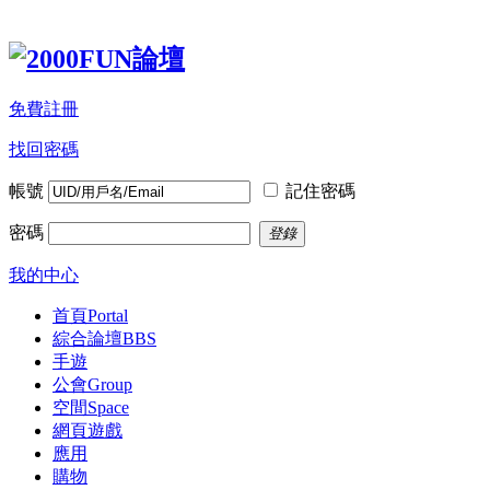
免費註冊
找回密碼
帳號
記住密碼
密碼
登錄
我的中心
首頁
Portal
綜合論壇
BBS
手遊
公會
Group
空間
Space
網頁遊戲
應用
購物