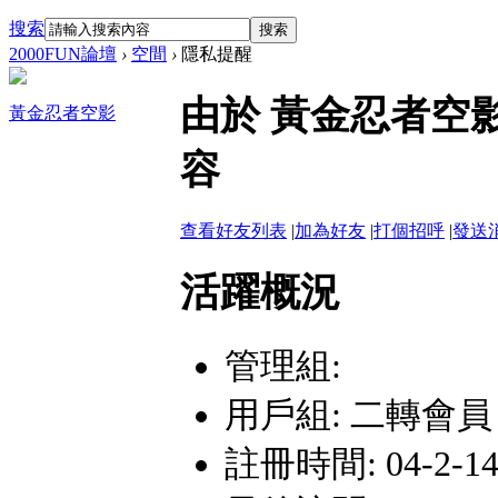
搜索
搜索
2000FUN論壇
›
空間
›
隱私提醒
由於 黃金忍者空
黃金忍者空影
容
查看好友列表
|
加為好友
|
打個招呼
|
發送
活躍概況
管理組:
用戶組:
二轉會員
註冊時間: 04-2-14 