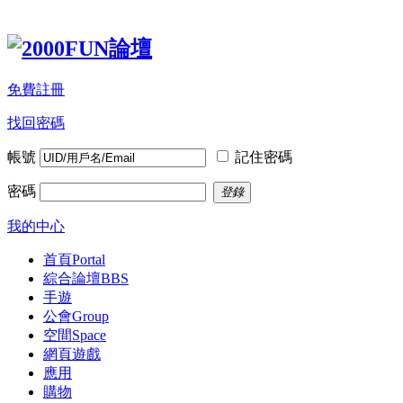
免費註冊
找回密碼
帳號
記住密碼
密碼
登錄
我的中心
首頁
Portal
綜合論壇
BBS
手遊
公會
Group
空間
Space
網頁遊戲
應用
購物