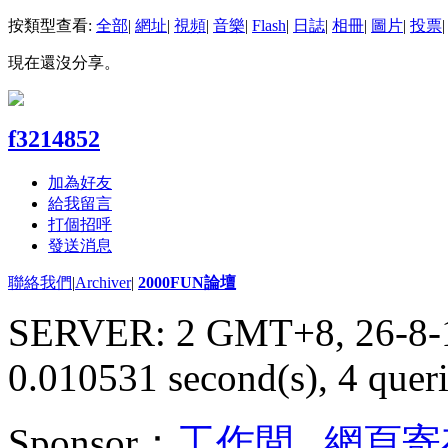
按類型查看:
全部
|
網址
|
視頻
|
音樂
|
Flash
|
日誌
|
相冊
|
圖片
|
投票
|
現在還沒分享。
f3214852
加為好友
給我留言
打個招呼
發送消息
聯絡我們
|
Archiver
|
2000FUN論壇
SERVER: 2 GMT+8, 26-8-
0.010531 second(s), 4 queri
Sponsor：
工作間
,
網頁寄