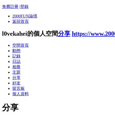
免費註冊
|
登錄
2000FUN論壇
返回首頁
l0vekahei的個人空間
分享
https://www.20
空間首頁
動態
記錄
日誌
相冊
主題
分享
好友
留言板
個人資料
分享