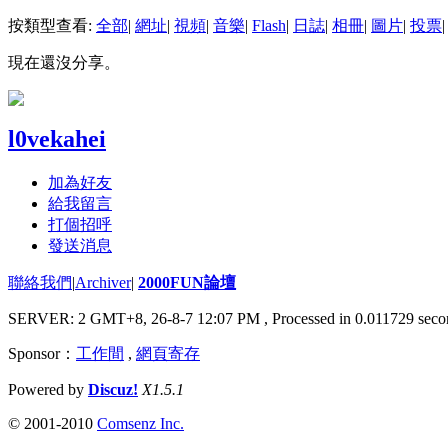
按類型查看:
全部
|
網址
|
視頻
|
音樂
|
Flash
|
日誌
|
相冊
|
圖片
|
投票
|
現在還沒分享。
l0vekahei
加為好友
給我留言
打個招呼
發送消息
聯絡我們
|
Archiver
|
2000FUN論壇
SERVER: 2 GMT+8, 26-8-7 12:07 PM
, Processed in 0.011729 seco
Sponsor：
工作間
,
網頁寄存
Powered by
Discuz!
X1.5.1
© 2001-2010
Comsenz Inc.