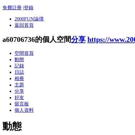
免費註冊
|
登錄
2000FUN論壇
返回首頁
a60706736的個人空間
分享
https://www.2
空間首頁
動態
記錄
日誌
相冊
主題
分享
好友
留言板
個人資料
動態