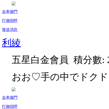
去串個門
打個招呼
發送消息
利綾
五星白金會員 積分數: 2
おお♡手の中でドクド
去串個門
打個招呼