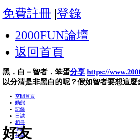
免費註冊
|
登錄
2000FUN論壇
返回首頁
黑．白－智者．笨蛋
分享
https://www.20
以分清是非黑白的呢？假如智者要想這麼多
空間首頁
動態
記錄
日誌
相冊
好友
主題
分享