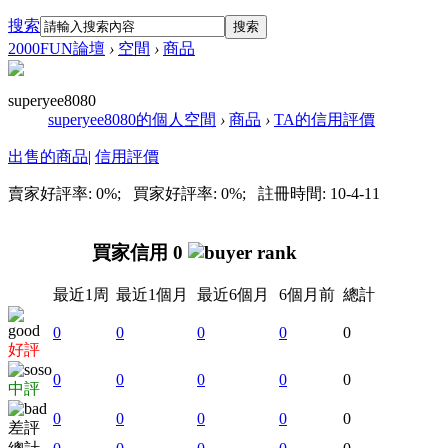
搜索
搜索
2000FUN論壇
›
空間
›
商品
superyee8080
superyee8080的個人空間
›
商品
›
TA的信用評價
出售的商品
|
信用評價
賣家好評率: 0%; 買家好評率: 0%; 註冊時間: 10-4-11
買家信用 0
最近1周
最近1個月
最近6個月
6個月前
總計
0
0
0
0
0
好評
0
0
0
0
0
中評
0
0
0
0
0
差評