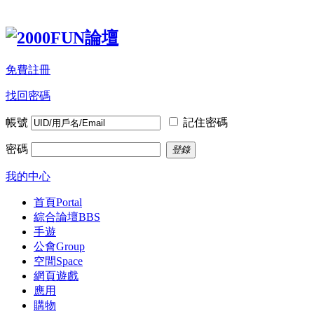
免費註冊
找回密碼
帳號
記住密碼
密碼
登錄
我的中心
首頁
Portal
綜合論壇
BBS
手遊
公會
Group
空間
Space
網頁遊戲
應用
購物