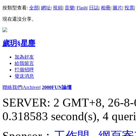
按類型查看:
全部
|
網址
|
視頻
|
音樂
|
Flash
|
日誌
|
相冊
|
圖片
|
投票
|
現在還沒分享。
歲玥§星塵
加為好友
給我留言
打個招呼
發送消息
聯絡我們
|
Archiver
|
2000FUN論壇
SERVER: 2 GMT+8, 26-8-
0.318583 second(s), 4 queri
Sponsor：
工作間
,
網頁寄