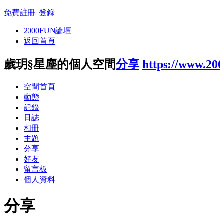
免費註冊
|
登錄
2000FUN論壇
返回首頁
歲玥§星塵的個人空間
分享
https://www.2
空間首頁
動態
記錄
日誌
相冊
主題
分享
好友
留言板
個人資料
分享