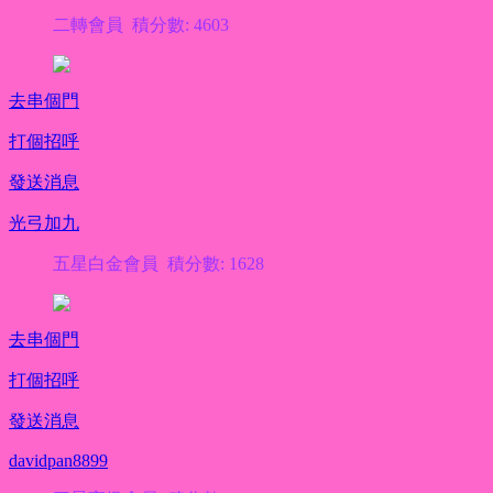
二轉會員 積分數: 4603
去串個門
打個招呼
發送消息
光弓加九
五星白金會員 積分數: 1628
去串個門
打個招呼
發送消息
davidpan8899