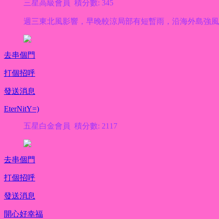
三星高級會員 積分數: 345
週三東北風影響，早晚較涼局部有短暫雨，沿海外島強
去串個門
打個招呼
發送消息
EterNitY=)
五星白金會員 積分數: 2117
去串個門
打個招呼
發送消息
開心好幸福