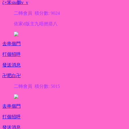
ζ×笨siu鵬v_v
二轉會員 積分數: 9024
依家d版主九唔撚搭八
去串個門
打個招呼
發送消息
卍肥白卍
二轉會員 積分數: 5015
去串個門
打個招呼
發送消息