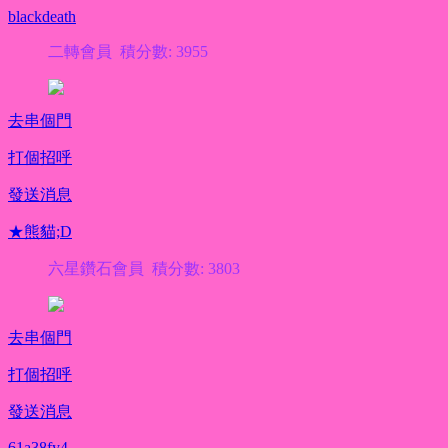
blackdeath
二轉會員 積分數: 3955
去串個門
打個招呼
發送消息
★熊貓;D
六星鑽石會員 積分數: 3803
去串個門
打個招呼
發送消息
61a38fy4