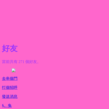
好友
當前共有 271 個好友。
去串個門
打個招呼
發送消息
§。兔