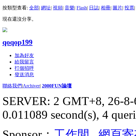
按類型查看:
全部
|
網址
|
視頻
|
音樂
|
Flash
|
日誌
|
相冊
|
圖片
|
投票
|
現在還沒分享。
qoqop199
加為好友
給我留言
打個招呼
發送消息
聯絡我們
|
Archiver
|
2000FUN論壇
SERVER: 2 GMT+8, 26-8-
0.011089 second(s), 4 queri
Sponsor：
工作間
,
網頁寄