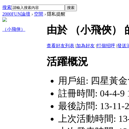
搜索
搜索
2000FUN論壇
›
空間
›
隱私提醒
由於 （小飛俠）
（小飛俠）
查看好友列表
|
加為好友
|
打個招呼
|
發送
活躍概況
用戶組:
四星黃金
註冊時間: 04-4-9 
最後訪問: 13-11-23
上次活動時間: 13-11