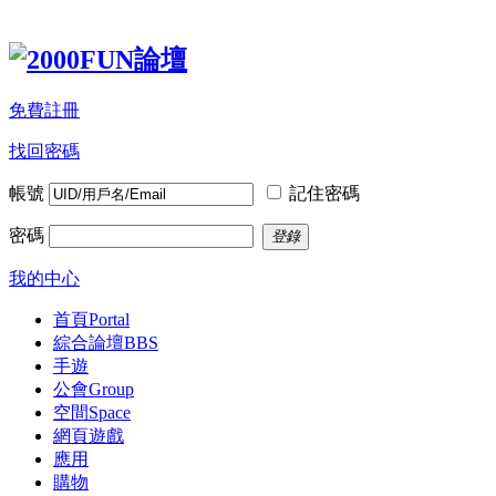
免費註冊
找回密碼
帳號
記住密碼
密碼
登錄
我的中心
首頁
Portal
綜合論壇
BBS
手遊
公會
Group
空間
Space
網頁遊戲
應用
購物