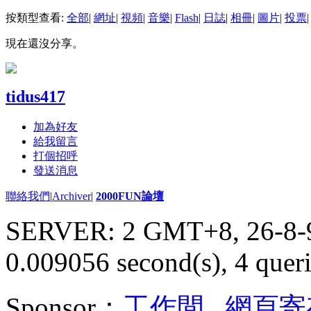
按類型查看:
全部
|
網址
|
視頻
|
音樂
|
Flash
|
日誌
|
相冊
|
圖片
|
投票
|
現在還沒分享。
tidus417
加為好友
給我留言
打個招呼
發送消息
聯絡我們
|
Archiver
|
2000FUN論壇
SERVER: 2 GMT+8, 26-8-
0.009056 second(s), 4 queri
Sponsor：
工作間
,
網頁寄