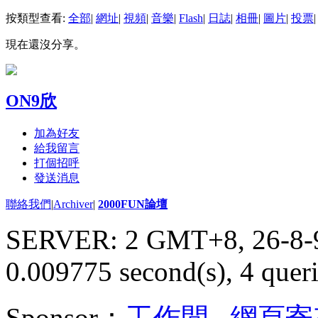
按類型查看:
全部
|
網址
|
視頻
|
音樂
|
Flash
|
日誌
|
相冊
|
圖片
|
投票
|
現在還沒分享。
ON9欣
加為好友
給我留言
打個招呼
發送消息
聯絡我們
|
Archiver
|
2000FUN論壇
SERVER: 2 GMT+8, 26-8-
0.009775 second(s), 4 queri
Sponsor：
工作間
,
網頁寄