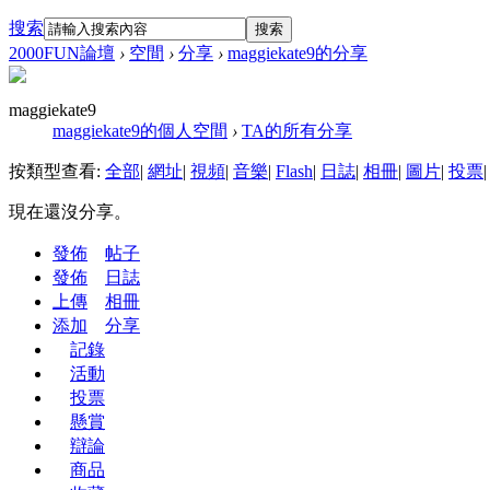
搜索
搜索
2000FUN論壇
›
空間
›
分享
›
maggiekate9的分享
maggiekate9
maggiekate9的個人空間
›
TA的所有分享
按類型查看:
全部
|
網址
|
視頻
|
音樂
|
Flash
|
日誌
|
相冊
|
圖片
|
投票
|
現在還沒分享。
發佈
帖子
發佈
日誌
上傳
相冊
添加
分享
記錄
活動
投票
懸賞
辯論
商品