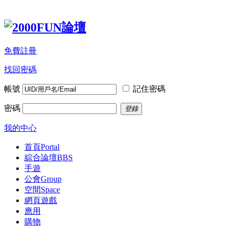
免費註冊
找回密碼
帳號
記住密碼
密碼
登錄
我的中心
首頁
Portal
綜合論壇
BBS
手遊
公會
Group
空間
Space
網頁遊戲
應用
購物