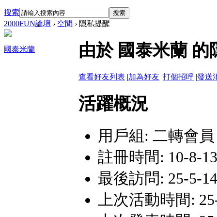
搜索
搜索
2000FUN論壇
›
空間
›
隱私提醒
由於 國泰米蘭 
國泰米蘭
查看好友列表
|
加為好友
|
打個招呼
|
發送
活躍概況
用戶組:
二轉會員
註冊時間: 10-8-13
最後訪問: 25-5-14
上次活動時間: 25-5-