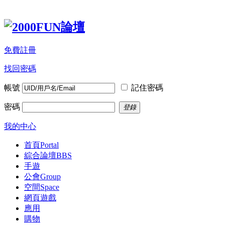
免費註冊
找回密碼
帳號
記住密碼
密碼
登錄
我的中心
首頁
Portal
綜合論壇
BBS
手遊
公會
Group
空間
Space
網頁遊戲
應用
購物