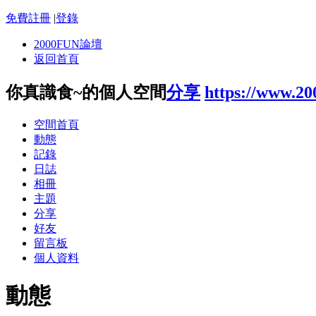
免費註冊
|
登錄
2000FUN論壇
返回首頁
你真識食~的個人空間
分享
https://www.2
空間首頁
動態
記錄
日誌
相冊
主題
分享
好友
留言板
個人資料
動態