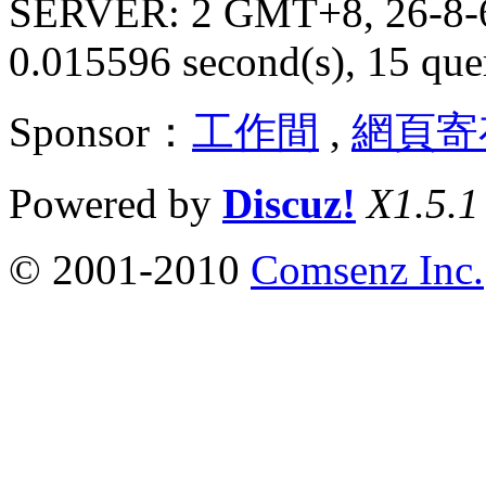
SERVER: 2 GMT+8, 26-8-
0.015596 second(s), 15 quer
Sponsor：
工作間
,
網頁寄
Powered by
Discuz!
X1.5.1
© 2001-2010
Comsenz Inc.