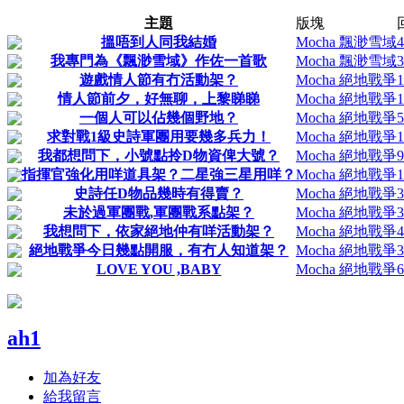
主題
版塊
搵唔到人同我結婚
Mocha 飄渺雪域
4
我專門為《飄渺雪域》作佐一首歌
Mocha 飄渺雪域
3
遊戲情人節有冇活動架？
Mocha 絕地戰爭
1
情人節前夕，好無聊，上黎睇睇
Mocha 絕地戰爭
1
一個人可以佔幾個野地？
Mocha 絕地戰爭
5
求對戰1級史詩軍團用要幾多兵力！
Mocha 絕地戰爭
1
我都想問下，小號點拎D物資俾大號？
Mocha 絕地戰爭
9
指揮官強化用咩道具架？二星強三星用咩？
Mocha 絕地戰爭
1
史詩任D物品幾時有得賣？
Mocha 絕地戰爭
3
未於過軍團戰,軍團戰系點架？
Mocha 絕地戰爭
3
我想問下，依家絕地仲有咩活動架？
Mocha 絕地戰爭
4
絕地戰爭今日幾點開服，有冇人知道架？
Mocha 絕地戰爭
3
LOVE YOU ,BABY
Mocha 絕地戰爭
6
ah1
加為好友
給我留言