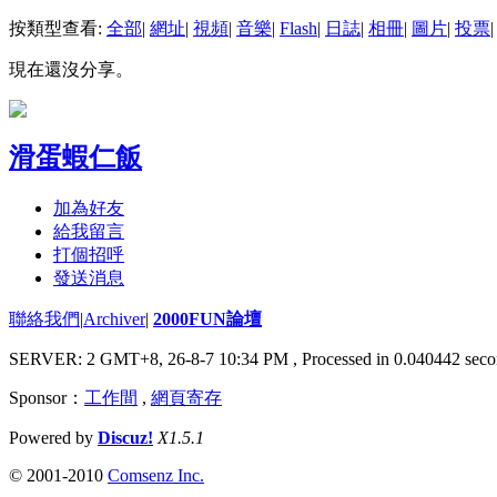
按類型查看:
全部
|
網址
|
視頻
|
音樂
|
Flash
|
日誌
|
相冊
|
圖片
|
投票
|
現在還沒分享。
滑蛋蝦仁飯
加為好友
給我留言
打個招呼
發送消息
聯絡我們
|
Archiver
|
2000FUN論壇
SERVER: 2 GMT+8, 26-8-7 10:34 PM
, Processed in 0.040442 seco
Sponsor：
工作間
,
網頁寄存
Powered by
Discuz!
X1.5.1
© 2001-2010
Comsenz Inc.