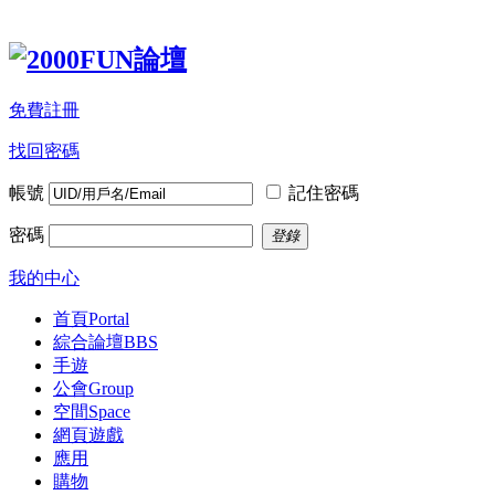
免費註冊
找回密碼
帳號
記住密碼
密碼
登錄
我的中心
首頁
Portal
綜合論壇
BBS
手遊
公會
Group
空間
Space
網頁遊戲
應用
購物