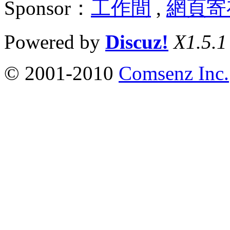
Sponsor：
工作間
,
網頁寄
Powered by
Discuz!
X1.5.1
© 2001-2010
Comsenz Inc.