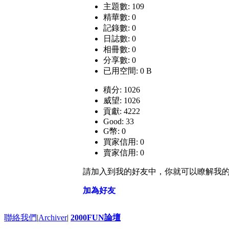
主題數: 109
精華數: 0
記錄數: 0
日誌數: 0
相冊數: 0
分享數: 0
已用空間: 0 B
積分: 1026
威望: 1026
貢獻: 4222
Good: 33
G幣: 0
買家信用: 0
賣家信用: 0
請加入到我的好友中，你就可以瞭解我
加為好友
聯絡我們
|
Archiver
|
2000FUN論壇