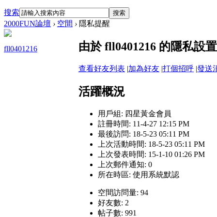
搜索
搜索
2000FUN論壇
›
空間
›
隱私提醒
由於 fll0401216 的
fll0401216
查看好友列表
|
加為好友
|
打個招呼
|
發送
活躍概況
用戶組:
四星黃金會員
註冊時間: 11-4-27 12:15 PM
最後訪問: 18-5-23 05:11 PM
上次活動時間: 18-5-23 05:11 PM
上次發表時間: 15-1-10 01:26 PM
上次郵件通知: 0
所在時區: 使用系統默認
空間訪問量: 94
好友數: 2
帖子數: 991