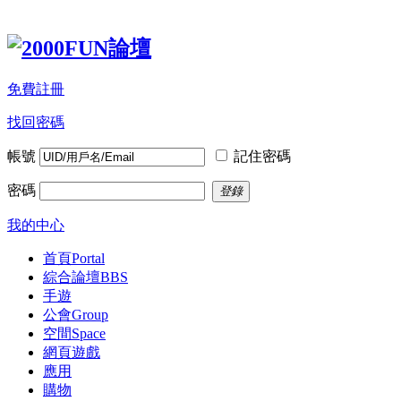
免費註冊
找回密碼
帳號
記住密碼
密碼
登錄
我的中心
首頁
Portal
綜合論壇
BBS
手遊
公會
Group
空間
Space
網頁遊戲
應用
購物