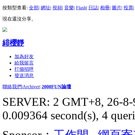
按類型查看:
全部
|
網址
|
視頻
|
音樂
|
Flash
|
日誌
|
相冊
|
圖片
|
投票
|
現在還沒分享。
緋櫻靜
加為好友
給我留言
打個招呼
發送消息
聯絡我們
|
Archiver
|
2000FUN論壇
SERVER: 2 GMT+8, 26-8-
0.009364 second(s), 4 queri
Sponsor：
工作間
,
網頁寄