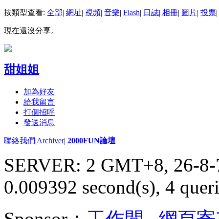
按類型查看:
全部
|
網址
|
視頻
|
音樂
|
Flash
|
日誌
|
相冊
|
圖片
|
投票
|
現在還沒分享。
甜姐姐
加為好友
給我留言
打個招呼
發送消息
聯絡我們
|
Archiver
|
2000FUN論壇
SERVER: 2 GMT+8, 26-8-
0.009392 second(s), 4 queri
Sponsor：
工作間
,
網頁寄