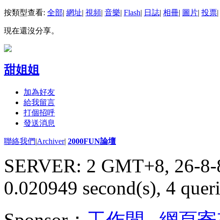
按類型查看:
全部
|
網址
|
視頻
|
音樂
|
Flash
|
日誌
|
相冊
|
圖片
|
投票
|
現在還沒分享。
甜姐姐
加為好友
給我留言
打個招呼
發送消息
聯絡我們
|
Archiver
|
2000FUN論壇
SERVER: 2 GMT+8, 26-8-
0.020949 second(s), 4 queri
Sponsor：
工作間
,
網頁寄