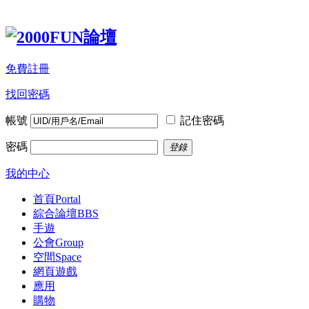
免費註冊
找回密碼
帳號
記住密碼
密碼
登錄
我的中心
首頁
Portal
綜合論壇
BBS
手遊
公會
Group
空間
Space
網頁遊戲
應用
購物