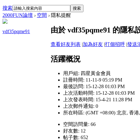
搜索
搜索
2000FUN論壇
›
空間
›
隱私提醒
由於 vdf35pqme91 
vdf35pqme91
查看好友列表
|
加為好友
|
打個招呼
|
發送
活躍概況
用戶組:
四星黃金會員
註冊時間: 11-11-9 05:19 PM
最後訪問: 15-12-28 01:03 PM
上次活動時間: 15-12-28 01:03 PM
上次發表時間: 15-4-21 11:28 PM
上次郵件通知: 0
所在時區: (GMT +08:00) 北京, 香
空間訪問量: 66
好友數: 12
帖子數: 652