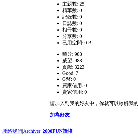
主題數: 25
精華數: 0
記錄數: 0
日誌數: 0
相冊數: 0
分享數: 0
已用空間: 0 B
積分: 988
威望: 988
貢獻: 3223
Good: 7
G幣: 0
買家信用: 0
賣家信用: 0
請加入到我的好友中，你就可以瞭解我
加為好友
聯絡我們
|
Archiver
|
2000FUN論壇