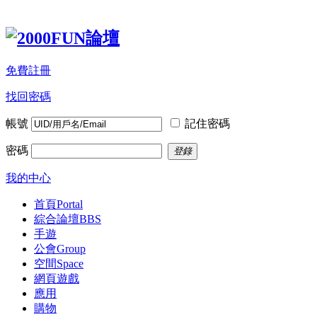
免費註冊
找回密碼
帳號
記住密碼
密碼
登錄
我的中心
首頁
Portal
綜合論壇
BBS
手遊
公會
Group
空間
Space
網頁遊戲
應用
購物