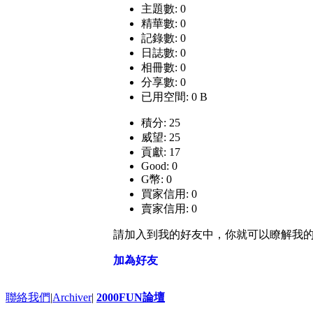
主題數: 0
精華數: 0
記錄數: 0
日誌數: 0
相冊數: 0
分享數: 0
已用空間: 0 B
積分: 25
威望: 25
貢獻: 17
Good: 0
G幣: 0
買家信用: 0
賣家信用: 0
請加入到我的好友中，你就可以瞭解我
加為好友
聯絡我們
|
Archiver
|
2000FUN論壇