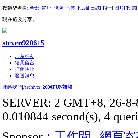
按類型查看:
全部
|
網址
|
視頻
|
音樂
|
Flash
|
日誌
|
相冊
|
圖片
|
投票
|
現在還沒分享。
steven920615
加為好友
給我留言
打個招呼
發送消息
聯絡我們
|
Archiver
|
2000FUN論壇
SERVER: 2 GMT+8, 26-8-
0.010844 second(s), 4 queri
Sponsor：
工作間
,
網頁寄