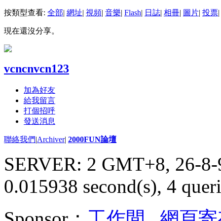
按類型查看:
全部
|
網址
|
視頻
|
音樂
|
Flash
|
日誌
|
相冊
|
圖片
|
投票
|
現在還沒分享。
vcncnvcn123
加為好友
給我留言
打個招呼
發送消息
聯絡我們
|
Archiver
|
2000FUN論壇
SERVER: 2 GMT+8, 26-8-
0.015938 second(s), 4 queri
Sponsor：
工作間
,
網頁寄