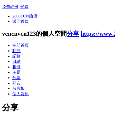
免費註冊
|
登錄
2000FUN論壇
返回首頁
vcncnvcn123的個人空間
分享
https://www
空間首頁
動態
記錄
日誌
相冊
主題
分享
好友
留言板
個人資料
分享