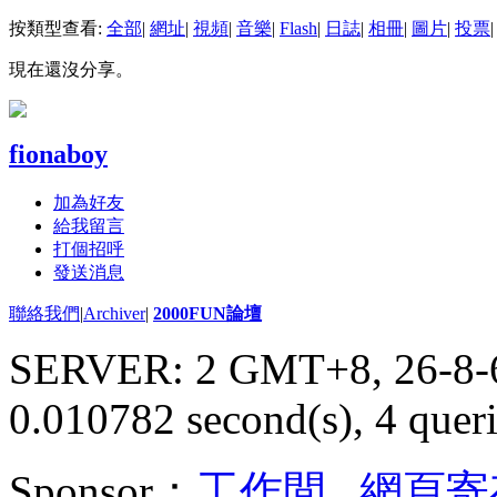
按類型查看:
全部
|
網址
|
視頻
|
音樂
|
Flash
|
日誌
|
相冊
|
圖片
|
投票
|
現在還沒分享。
fionaboy
加為好友
給我留言
打個招呼
發送消息
聯絡我們
|
Archiver
|
2000FUN論壇
SERVER: 2 GMT+8, 26-8-
0.010782 second(s), 4 queri
Sponsor：
工作間
,
網頁寄