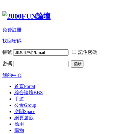
免費註冊
找回密碼
帳號
記住密碼
密碼
登錄
我的中心
首頁
Portal
綜合論壇
BBS
手遊
公會
Group
空間
Space
網頁遊戲
應用
購物