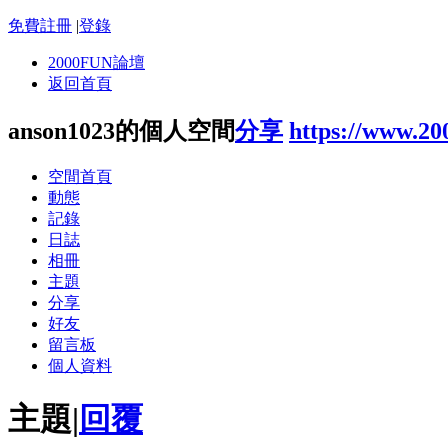
免費註冊
|
登錄
2000FUN論壇
返回首頁
anson1023的個人空間
分享
https://www.20
空間首頁
動態
記錄
日誌
相冊
主題
分享
好友
留言板
個人資料
主題
|
回覆