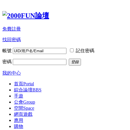
免費註冊
找回密碼
帳號
記住密碼
密碼
登錄
我的中心
首頁
Portal
綜合論壇
BBS
手遊
公會
Group
空間
Space
網頁遊戲
應用
購物