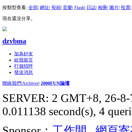
按類型查看:
全部
|
網址
|
視頻
|
音樂
|
Flash
|
日誌
|
相冊
|
圖片
|
投票
|
現在還沒分享。
dzvbma
加為好友
給我留言
打個招呼
發送消息
聯絡我們
|
Archiver
|
2000FUN論壇
SERVER: 2 GMT+8, 26-8-
0.011138 second(s), 4 queri
Sponsor：
工作間
,
網頁寄