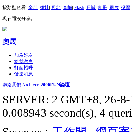
按類型查看:
全部
|
網址
|
視頻
|
音樂
|
Flash
|
日誌
|
相冊
|
圖片
|
投票
|
現在還沒分享。
奧馬
加為好友
給我留言
打個招呼
發送消息
聯絡我們
|
Archiver
|
2000FUN論壇
SERVER: 2 GMT+8, 26-8-
0.008943 second(s), 4 queri
Sponsor：
工作間
,
網頁寄