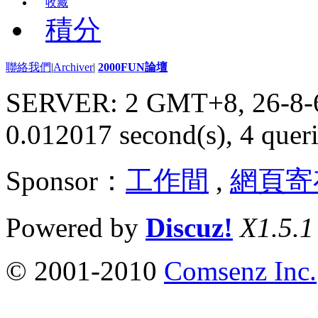
收藏
積分
聯絡我們
|
Archiver
|
2000FUN論壇
SERVER: 2 GMT+8, 26-8-
0.012017 second(s), 4 queri
Sponsor：
工作間
,
網頁寄
Powered by
Discuz!
X1.5.1
© 2001-2010
Comsenz Inc.