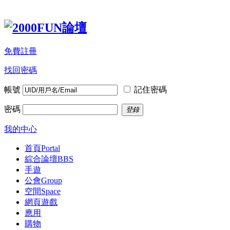
免費註冊
找回密碼
帳號
記住密碼
密碼
登錄
我的中心
首頁
Portal
綜合論壇
BBS
手遊
公會
Group
空間
Space
網頁遊戲
應用
購物