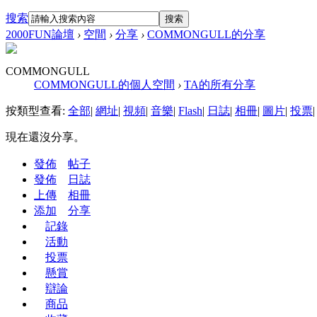
搜索
搜索
2000FUN論壇
›
空間
›
分享
›
COMMONGULL的分享
COMMONGULL
COMMONGULL的個人空間
›
TA的所有分享
按類型查看:
全部
|
網址
|
視頻
|
音樂
|
Flash
|
日誌
|
相冊
|
圖片
|
投票
|
現在還沒分享。
發佈
帖子
發佈
日誌
上傳
相冊
添加
分享
記錄
活動
投票
懸賞
辯論
商品