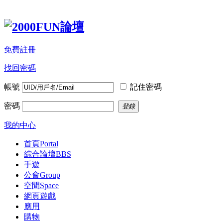
免費註冊
找回密碼
帳號
記住密碼
密碼
登錄
我的中心
首頁
Portal
綜合論壇
BBS
手遊
公會
Group
空間
Space
網頁遊戲
應用
購物