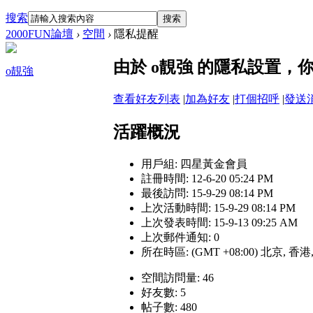
搜索
搜索
2000FUN論壇
›
空間
›
隱私提醒
由於 o靚強 的隱私設置，
o靚強
查看好友列表
|
加為好友
|
打個招呼
|
發送
活躍概況
用戶組:
四星黃金會員
註冊時間: 12-6-20 05:24 PM
最後訪問: 15-9-29 08:14 PM
上次活動時間: 15-9-29 08:14 PM
上次發表時間: 15-9-13 09:25 AM
上次郵件通知: 0
所在時區: (GMT +08:00) 北京, 香
空間訪問量: 46
好友數: 5
帖子數: 480