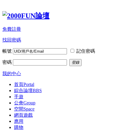
免費註冊
找回密碼
帳號
記住密碼
密碼
登錄
我的中心
首頁
Portal
綜合論壇
BBS
手遊
公會
Group
空間
Space
網頁遊戲
應用
購物